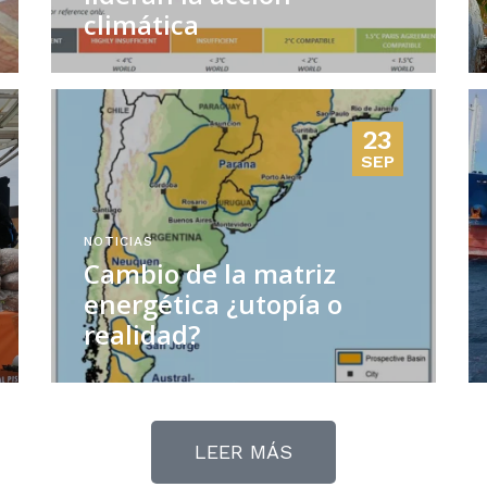
climática
23
SEP
NOTICIAS
Cambio de la matriz
energética ¿utopía o
realidad?
LEER MÁS